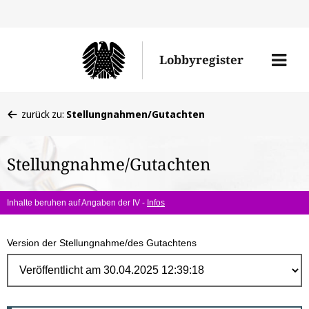
Direk
zum
Men
Lobbyregister
Inhal
öffne
Sie
zurück zu:
Stellungnahmen/Gutachten
befinden
sich
Stellungnahme/Gutachten
hier:
Inhalte beruhen auf Angaben der IV -
Infos
Version der Stellungnahme/des Gutachtens