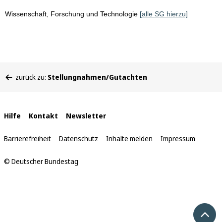
Wissenschaft, Forschung und Technologie
[alle SG hierzu]
Sie
zurück zu:
Stellungnahmen/Gutachten
befinden
sich
hier:
Interne
Hilfe
Kontakt
Newsletter
Links
Barrierefreiheit
Datenschutz
Inhalte melden
Impressum
© Deutscher Bundestag
Nach