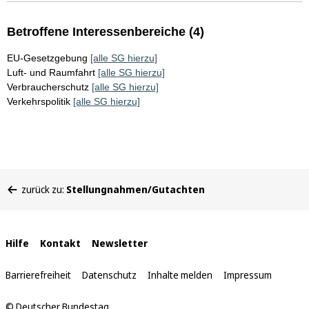
Betroffene Interessenbereiche (4)
EU-Gesetzgebung
[alle SG hierzu]
Luft- und Raumfahrt
[alle SG hierzu]
Verbraucherschutz
[alle SG hierzu]
Verkehrspolitik
[alle SG hierzu]
Sie
zurück zu:
Stellungnahmen/Gutachten
befinden
sich
hier:
Interne
Hilfe
Kontakt
Newsletter
Links
Barrierefreiheit
Datenschutz
Inhalte melden
Impressum
© Deutscher Bundestag