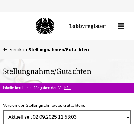
Direk
zum
Men
Lobbyregister
Inhal
öffne
Sie
zurück zu:
Stellungnahmen/Gutachten
befinden
sich
Stellungnahme/Gutachten
hier:
Inhalte beruhen auf Angaben der IV -
Infos
Version der Stellungnahme/des Gutachtens