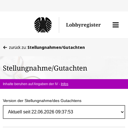
Direk
zum
Men
Lobbyregister
Inhal
öffne
Sie
zurück zu:
Stellungnahmen/Gutachten
befinden
sich
Stellungnahme/Gutachten
hier:
Inhalte beruhen auf Angaben der IV -
Infos
Version der Stellungnahme/des Gutachtens