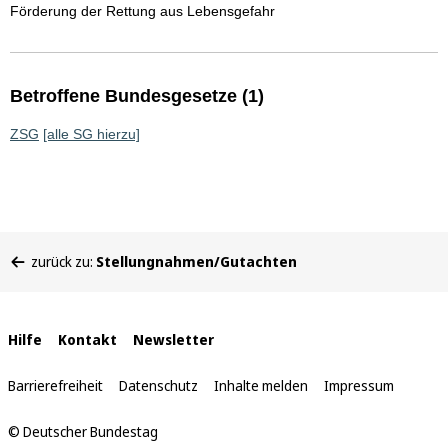
Förderung der Rettung aus Lebensgefahr
Betroffene Bundesgesetze (1)
ZSG
[alle SG hierzu]
Sie
zurück zu:
Stellungnahmen/Gutachten
befinden
sich
hier:
Interne
Hilfe
Kontakt
Newsletter
Links
Barrierefreiheit
Datenschutz
Inhalte melden
Impressum
© Deutscher Bundestag