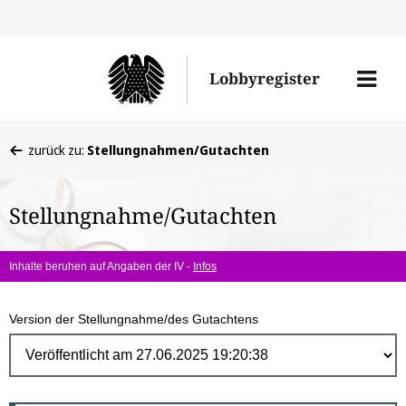
Direk
zum
Men
Lobbyregister
Inhal
öffne
Sie
zurück zu:
Stellungnahmen/Gutachten
befinden
sich
Stellungnahme/Gutachten
hier:
Inhalte beruhen auf Angaben der IV -
Infos
Version der Stellungnahme/des Gutachtens