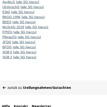
AsylbLG
[alle SG hierzu]
UhVorschG
[alle SG hierzu]
EStG
[alle SG hierzu]
BKGG 1996
[alle SG hierzu]
BEEG
[alle SG hierzu]
MuSchG 2018
[alle SG hierzu]
FPfZG
[alle SG hierzu]
PflegeZG
[alle SG hierzu]
JFDG
[alle SG hierzu]
BFDG
[alle SG hierzu]
SGB 6
[alle SG hierzu]
SGB 2
[alle SG hierzu]
Sie
zurück zu:
Stellungnahmen/Gutachten
befinden
sich
hier:
Hilfe
Kontakt
Newsletter