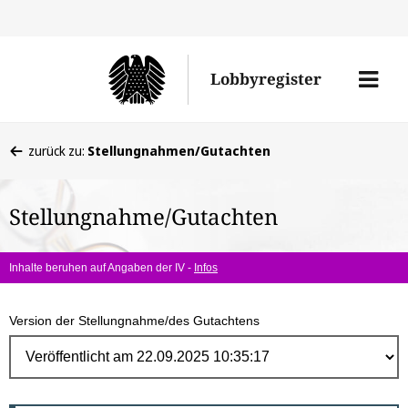
Direk
zum
Men
Lobbyregister
Inhal
öffne
Sie
zurück zu:
Stellungnahmen/Gutachten
befinden
sich
Stellungnahme/Gutachten
hier:
Inhalte beruhen auf Angaben der IV -
Infos
Version der Stellungnahme/des Gutachtens