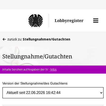
Direk
zum
Men
Lobbyregister
Inhal
öffne
Sie
zurück zu:
Stellungnahmen/Gutachten
befinden
sich
Stellungnahme/Gutachten
hier:
Inhalte beruhen auf Angaben der IV -
Infos
Version der Stellungnahme/des Gutachtens