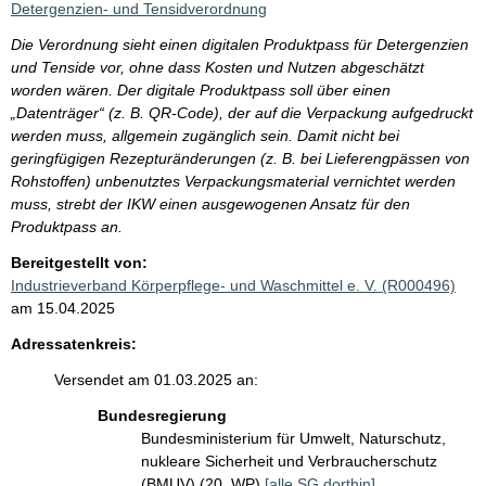
Detergenzien- und Tensidverordnung
Die Verordnung sieht einen digitalen Produktpass für Detergenzien
und Tenside vor, ohne dass Kosten und Nutzen abgeschätzt
worden wären. Der digitale Produktpass soll über einen
„Datenträger“ (z. B. QR-Code), der auf die Verpackung aufgedruckt
werden muss, allgemein zugänglich sein. Damit nicht bei
geringfügigen Rezepturänderungen (z. B. bei Lieferengpässen von
Rohstoffen) unbenutztes Verpackungsmaterial vernichtet werden
muss, strebt der IKW einen ausgewogenen Ansatz für den
Produktpass an.
Bereitgestellt von:
Industrieverband Körperpflege- und Waschmittel e. V. (R000496)
am 15.04.2025
Adressatenkreis:
Versendet am 01.03.2025 an:
Bundesregierung
Bundesministerium für Umwelt, Naturschutz,
nukleare Sicherheit und Verbraucherschutz
(BMUV) (20. WP)
[alle SG dorthin]