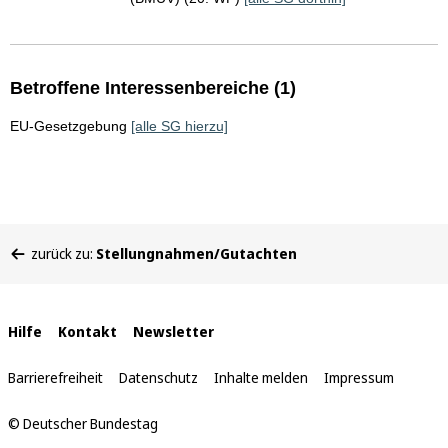
Betroffene Interessenbereiche (1)
EU-Gesetzgebung
[alle SG hierzu]
Sie
zurück zu:
Stellungnahmen/Gutachten
befinden
sich
hier:
Interne
Hilfe
Kontakt
Newsletter
Links
Barrierefreiheit
Datenschutz
Inhalte melden
Impressum
© Deutscher Bundestag