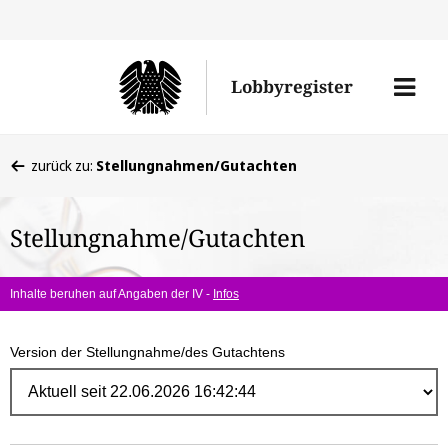
Direk
zum
Men
Lobbyregister
Inhal
öffne
Sie
zurück zu:
Stellungnahmen/Gutachten
befinden
sich
Stellungnahme/Gutachten
hier:
Inhalte beruhen auf Angaben der IV -
Infos
Version der Stellungnahme/des Gutachtens