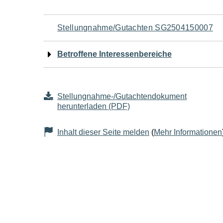
Navigation
Stellungnahme/Gutachten SG2504150007
für
Betroffene Interessenbereiche
den
Seiteninhalt
Stellungnahme-/Gutachtendokument
herunterladen (PDF)
Inhalt dieser Seite melden
(
Mehr Informationen