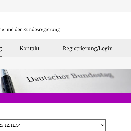
Direkt
zum
ag und der Bundesregierung
Inhalt
ausgewählt
g
Kontakt
Registrierung/Login