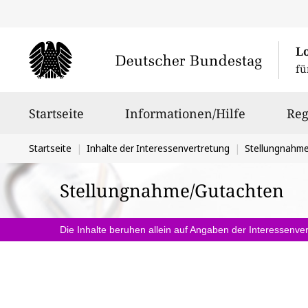
L
fü
Hauptnavigation
Startseite
Informationen/Hilfe
Reg
Sie
Startseite
Inhalte der Interessenvertretung
Stellungnahm
befinden
Stellungnahme/Gutachten
sich
hier:
Die Inhalte beruhen allein auf Angaben der Interessenver