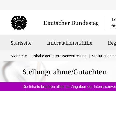
L
fü
Hauptnavigation
Startseite
Informationen/Hilfe
Reg
Sie
Startseite
Inhalte der Interessenvertretung
Stellungnahm
befinden
Stellungnahme/Gutachten
sich
hier:
Die Inhalte beruhen allein auf Angaben der Interessenver