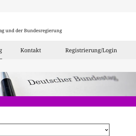
Direkt
zum
ag und der Bundesregierung
Inhalt
ausgewählt
g
Kontakt
Registrierung/Login