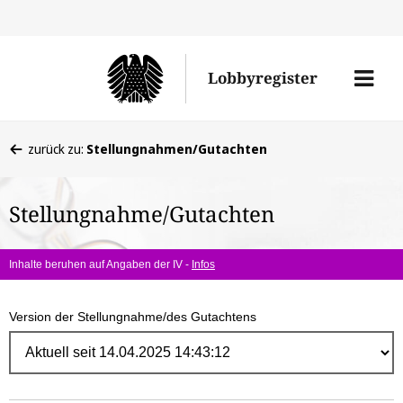
Direk
zum
Men
Lobbyregister
Inhal
öffne
Sie
zurück zu:
Stellungnahmen/Gutachten
befinden
sich
Stellungnahme/Gutachten
hier:
Inhalte beruhen auf Angaben der IV -
Infos
Version der Stellungnahme/des Gutachtens