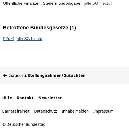
Öffentliche Finanzen, Steuern und Abgaben
[alle SG hierzu]
Betroffene Bundesgesetze (1)
FZulG
[alle SG hierzu]
Sie
zurück zu:
Stellungnahmen/Gutachten
befinden
sich
hier:
Interne
Hilfe
Kontakt
Newsletter
Links
Barrierefreiheit
Datenschutz
Inhalte melden
Impressum
© Deutscher Bundestag