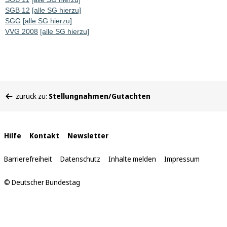
SGB 12
[alle SG hierzu]
SGG
[alle SG hierzu]
VVG 2008
[alle SG hierzu]
Sie
zurück zu:
Stellungnahmen/Gutachten
befinden
sich
hier:
Interne
Hilfe
Kontakt
Newsletter
Links
Barrierefreiheit
Datenschutz
Inhalte melden
Impressum
© Deutscher Bundestag