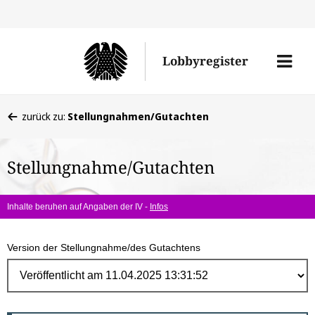
Direk
zum
Men
Lobbyregister
Inhal
öffne
Sie
zurück zu:
Stellungnahmen/Gutachten
befinden
sich
Stellungnahme/Gutachten
hier:
Inhalte beruhen auf Angaben der IV -
Infos
Version der Stellungnahme/des Gutachtens