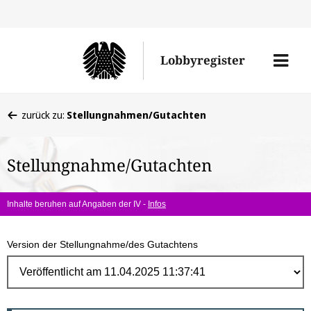
Direk
zum
Men
Lobbyregister
Inhal
öffne
Sie
zurück zu:
Stellungnahmen/Gutachten
befinden
sich
Stellungnahme/Gutachten
hier:
Inhalte beruhen auf Angaben der IV -
Infos
Version der Stellungnahme/des Gutachtens