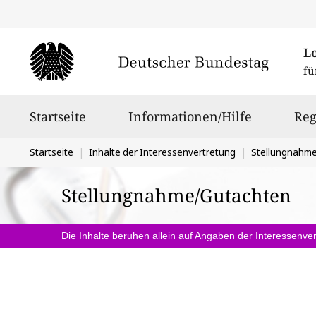
L
fü
Hauptnavigation
Startseite
Informationen/Hilfe
Reg
Sie
Startseite
Inhalte der Interessenvertretung
Stellungnahm
befinden
Stellungnahme/Gutachten
sich
hier:
Die Inhalte beruhen allein auf Angaben der Interessenver