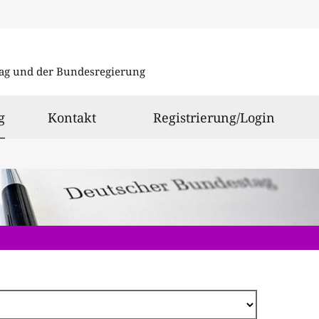
Direkt
zum
ag und der Bundesregierung
Inhalt
ausgewählt
g
Kontakt
Registrierung/Login