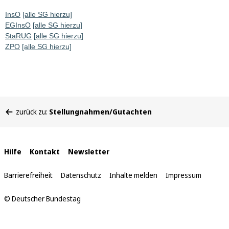
InsO
[alle SG hierzu]
EGInsO
[alle SG hierzu]
StaRUG
[alle SG hierzu]
ZPO
[alle SG hierzu]
Sie
zurück zu:
Stellungnahmen/Gutachten
befinden
sich
hier:
Interne
Hilfe
Kontakt
Newsletter
Links
Barrierefreiheit
Datenschutz
Inhalte melden
Impressum
© Deutscher Bundestag