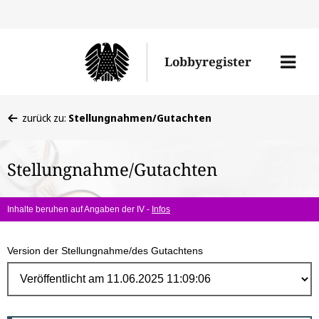
Direk
zum
Men
Lobbyregister
Inhal
öffne
Sie
zurück zu:
Stellungnahmen/Gutachten
befinden
sich
Stellungnahme/Gutachten
hier:
Inhalte beruhen auf Angaben der IV -
Infos
Version der Stellungnahme/des Gutachtens