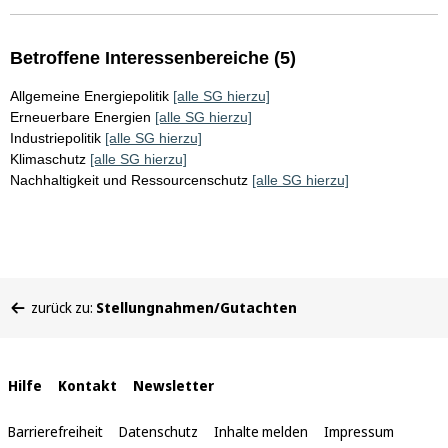
Betroffene Interessenbereiche (5)
Allgemeine Energiepolitik
[alle SG hierzu]
Erneuerbare Energien
[alle SG hierzu]
Industriepolitik
[alle SG hierzu]
Klimaschutz
[alle SG hierzu]
Nachhaltigkeit und Ressourcenschutz
[alle SG hierzu]
Sie
zurück zu:
Stellungnahmen/Gutachten
befinden
sich
hier:
Interne
Hilfe
Kontakt
Newsletter
Links
Barrierefreiheit
Datenschutz
Inhalte melden
Impressum