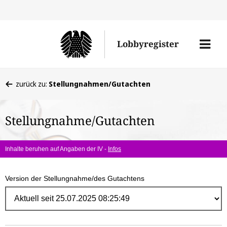
Direk
zum
Men
Lobbyregister
Inhal
öffne
Sie
zurück zu:
Stellungnahmen/Gutachten
befinden
sich
Stellungnahme/Gutachten
hier:
Inhalte beruhen auf Angaben der IV -
Infos
Version der Stellungnahme/des Gutachtens