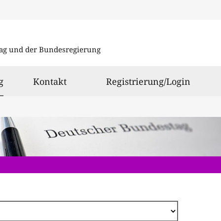
Direkt
zum
ag und der Bundesregierung
Inhalt
ausgewählt
g
Kontakt
Registrierung/Login