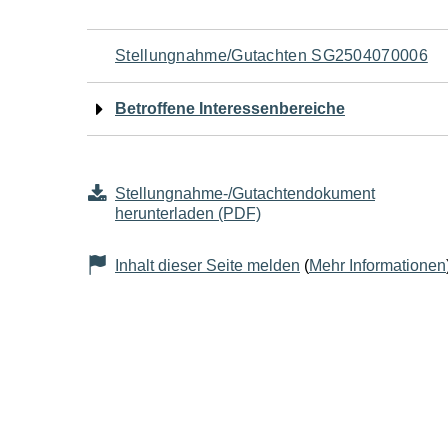
Navigation
Stellungnahme/Gutachten SG2504070006
für
Betroffene Interessenbereiche
den
Seiteninhalt
Stellungnahme-/Gutachtendokument
herunterladen (PDF)
Inhalt dieser Seite melden
(
Mehr Informationen