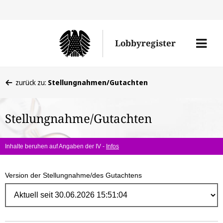
Direk
zum
Men
Lobbyregister
Inhal
öffne
Sie
zurück zu:
Stellungnahmen/Gutachten
befinden
sich
Stellungnahme/Gutachten
hier:
Inhalte beruhen auf Angaben der IV -
Infos
Version der Stellungnahme/des Gutachtens