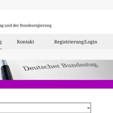
Direkt
zum
ag und der Bundesregierung
Inhalt
ausgewählt
g
Kontakt
Registrierung/Login