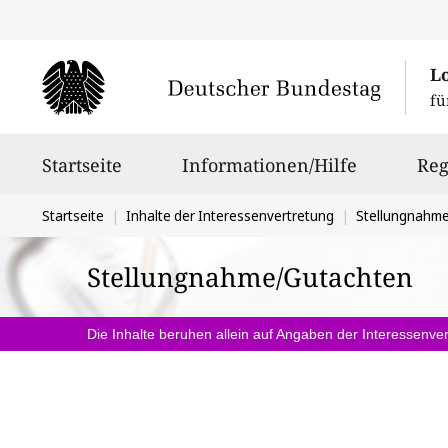
L
fü
Hauptnavigation
Startseite
Informationen/Hilfe
Reg
Sie
Startseite
Inhalte der Interessenvertretung
Stellungnahm
befinden
Stellungnahme/Gutachten
sich
hier:
Die Inhalte beruhen allein auf Angaben der Interessenver