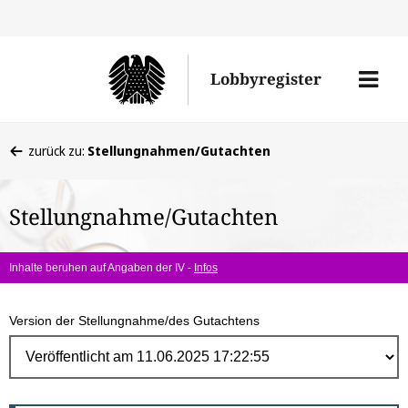
Direk
zum
Men
Lobbyregister
Inhal
öffne
Sie
zurück zu:
Stellungnahmen/Gutachten
befinden
sich
Stellungnahme/Gutachten
hier:
Inhalte beruhen auf Angaben der IV -
Infos
Version der Stellungnahme/des Gutachtens