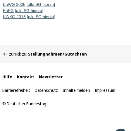
EnWG 2005
[alle SG hierzu]
EnFG
[alle SG hierzu]
KWKG 2016
[alle SG hierzu]
Sie
zurück zu:
Stellungnahmen/Gutachten
befinden
sich
hier:
Interne
Hilfe
Kontakt
Newsletter
Links
Barrierefreiheit
Datenschutz
Inhalte melden
Impressum
© Deutscher Bundestag