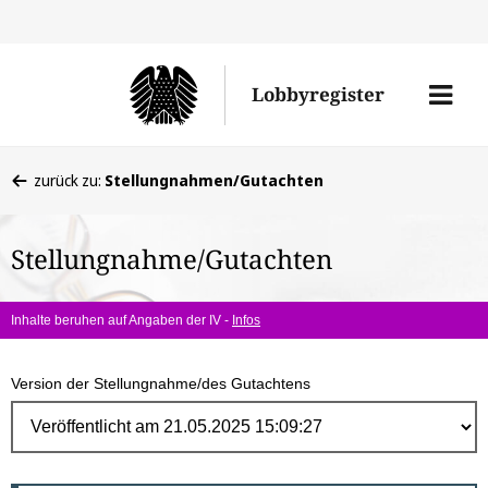
Direk
zum
Men
Lobbyregister
Inhal
öffne
Sie
zurück zu:
Stellungnahmen/Gutachten
befinden
sich
Stellungnahme/Gutachten
hier:
Inhalte beruhen auf Angaben der IV -
Infos
Version der Stellungnahme/des Gutachtens