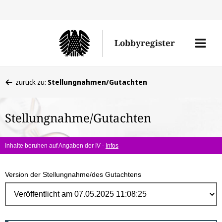
Direk
zum
Men
Lobbyregister
Inhal
öffne
Sie
zurück zu:
Stellungnahmen/Gutachten
befinden
sich
Stellungnahme/Gutachten
hier:
Inhalte beruhen auf Angaben der IV -
Infos
Version der Stellungnahme/des Gutachtens