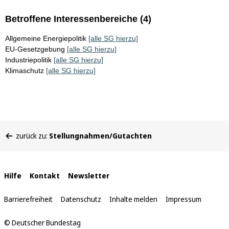
Betroffene Interessenbereiche (4)
Allgemeine Energiepolitik
[alle SG hierzu]
EU-Gesetzgebung
[alle SG hierzu]
Industriepolitik
[alle SG hierzu]
Klimaschutz
[alle SG hierzu]
Sie
zurück zu:
Stellungnahmen/Gutachten
befinden
sich
hier:
Interne
Hilfe
Kontakt
Newsletter
Links
Barrierefreiheit
Datenschutz
Inhalte melden
Impressum
© Deutscher Bundestag