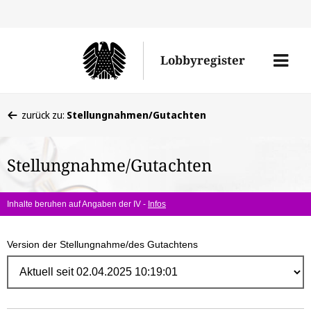
Direk
zum
Men
Lobbyregister
Inhal
öffne
Sie
zurück zu:
Stellungnahmen/Gutachten
befinden
sich
Stellungnahme/Gutachten
hier:
Inhalte beruhen auf Angaben der IV -
Infos
Version der Stellungnahme/des Gutachtens