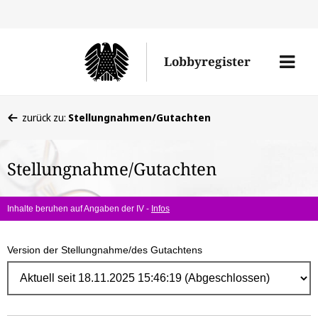
Direk
zum
Men
Lobbyregister
Inhal
öffne
Sie
zurück zu:
Stellungnahmen/Gutachten
befinden
sich
Stellungnahme/Gutachten
hier:
Inhalte beruhen auf Angaben der IV -
Infos
Version der Stellungnahme/des Gutachtens