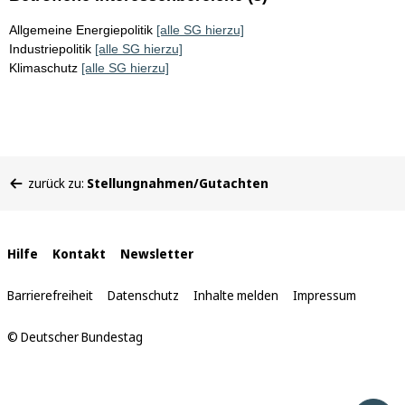
Allgemeine Energiepolitik
[alle SG hierzu]
Industriepolitik
[alle SG hierzu]
Klimaschutz
[alle SG hierzu]
Sie
zurück zu:
Stellungnahmen/Gutachten
befinden
sich
hier:
Interne
Hilfe
Kontakt
Newsletter
Links
Barrierefreiheit
Datenschutz
Inhalte melden
Impressum
© Deutscher Bundestag