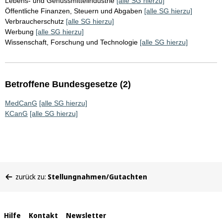
Lebens- und Genussmittelindustrie
[alle SG hierzu]
Öffentliche Finanzen, Steuern und Abgaben
[alle SG hierzu]
Verbraucherschutz
[alle SG hierzu]
Werbung
[alle SG hierzu]
Wissenschaft, Forschung und Technologie
[alle SG hierzu]
Betroffene Bundesgesetze (2)
MedCanG
[alle SG hierzu]
KCanG
[alle SG hierzu]
Sie
zurück zu:
Stellungnahmen/Gutachten
befinden
sich
hier:
Interne
Hilfe
Kontakt
Newsletter