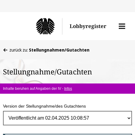
Direk
zum
Men
Lobbyregister
Inhal
öffne
Sie
zurück zu:
Stellungnahmen/Gutachten
befinden
sich
Stellungnahme/Gutachten
hier:
Inhalte beruhen auf Angaben der IV -
Infos
Version der Stellungnahme/des Gutachtens