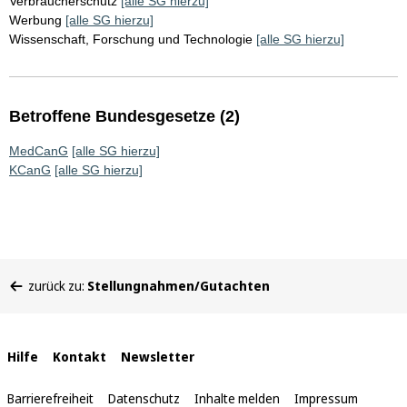
Verbraucherschutz
[alle SG hierzu]
Werbung
[alle SG hierzu]
Wissenschaft, Forschung und Technologie
[alle SG hierzu]
Betroffene Bundesgesetze (2)
MedCanG
[alle SG hierzu]
KCanG
[alle SG hierzu]
Sie
zurück zu:
Stellungnahmen/Gutachten
befinden
sich
hier:
Interne
Hilfe
Kontakt
Newsletter
Links
Barrierefreiheit
Datenschutz
Inhalte melden
Impressum