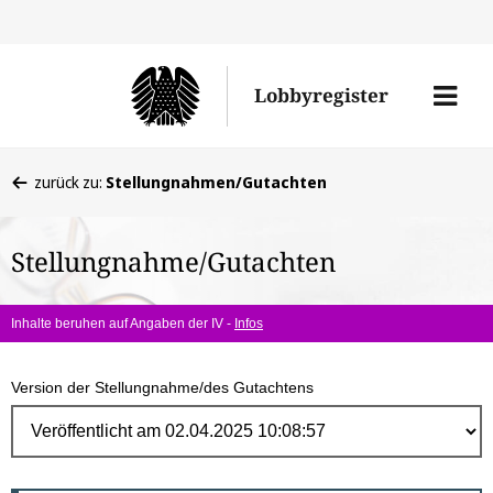
Direk
zum
Men
Lobbyregister
Inhal
öffne
Sie
zurück zu:
Stellungnahmen/Gutachten
befinden
sich
Stellungnahme/Gutachten
hier:
Inhalte beruhen auf Angaben der IV -
Infos
Version der Stellungnahme/des Gutachtens