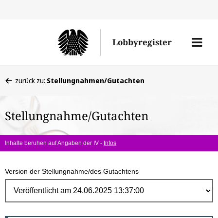
Direk
zum
Men
Lobbyregister
Inhal
öffne
Sie
zurück zu:
Stellungnahmen/Gutachten
befinden
sich
Stellungnahme/Gutachten
hier:
Inhalte beruhen auf Angaben der IV -
Infos
Version der Stellungnahme/des Gutachtens