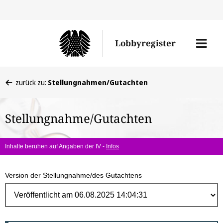
Direk
zum
Men
Lobbyregister
Inhal
öffne
Sie
zurück zu:
Stellungnahmen/Gutachten
befinden
sich
Stellungnahme/Gutachten
hier:
Inhalte beruhen auf Angaben der IV -
Infos
Version der Stellungnahme/des Gutachtens