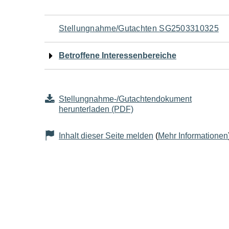
Navigation
Stellungnahme/Gutachten SG2503310325
für
Betroffene Interessenbereiche
den
Seiteninhalt
Stellungnahme-/Gutachtendokument
herunterladen (PDF)
Inhalt dieser Seite melden
(
Mehr Informationen