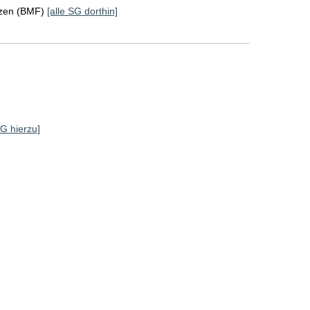
nzen (BMF)
[alle SG dorthin]
SG hierzu]