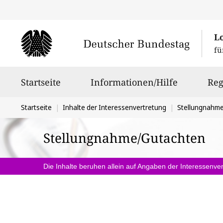
L
fü
Hauptnavigation
Startseite
Informationen/Hilfe
Reg
Sie
Startseite
Inhalte der Interessenvertretung
Stellungnahm
befinden
Stellungnahme/Gutachten
sich
hier:
Die Inhalte beruhen allein auf Angaben der Interessenver