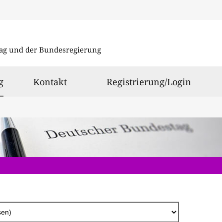
Direkt
zum
ag und der Bundesregierung
Inhalt
ausgewählt
g
Kontakt
Registrierung/Login