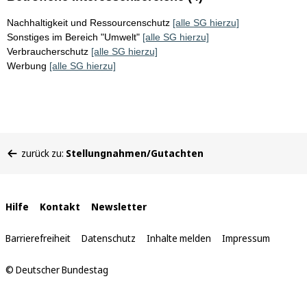
Nachhaltigkeit und Ressourcenschutz
[alle SG hierzu]
Sonstiges im Bereich "Umwelt"
[alle SG hierzu]
Verbraucherschutz
[alle SG hierzu]
Werbung
[alle SG hierzu]
Sie
zurück zu:
Stellungnahmen/Gutachten
befinden
sich
hier:
Interne
Hilfe
Kontakt
Newsletter
Links
Barrierefreiheit
Datenschutz
Inhalte melden
Impressum
© Deutscher Bundestag