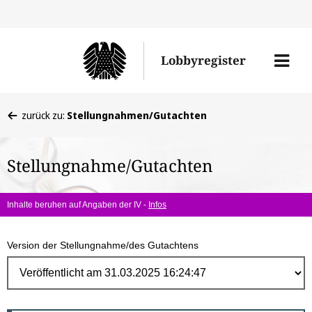
Direk
zum
Men
Lobbyregister
Inhal
öffne
Sie
zurück zu:
Stellungnahmen/Gutachten
befinden
sich
Stellungnahme/Gutachten
hier:
Inhalte beruhen auf Angaben der IV -
Infos
Version der Stellungnahme/des Gutachtens