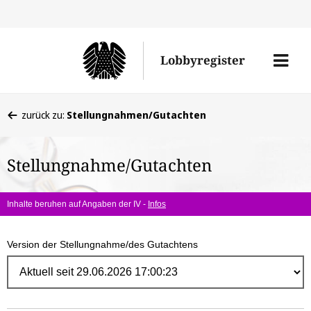
Direk
zum
Men
Lobbyregister
Inhal
öffne
Sie
zurück zu:
Stellungnahmen/Gutachten
befinden
sich
Stellungnahme/Gutachten
hier:
Inhalte beruhen auf Angaben der IV -
Infos
Version der Stellungnahme/des Gutachtens