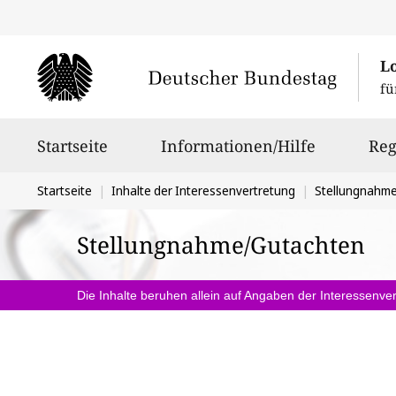
L
fü
Hauptnavigation
Startseite
Informationen/Hilfe
Reg
Sie
Startseite
Inhalte der Interessenvertretung
Stellungnahm
befinden
Stellungnahme/Gutachten
sich
hier:
Die Inhalte beruhen allein auf Angaben der Interessenver