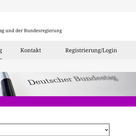
Direkt
zum
ag und der Bundesregierung
Inhalt
ausgewählt
g
Kontakt
Registrierung/Login