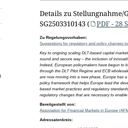
Details zu Stellungnahme/
SG2503310143 (
PDF - 28 
Zu Regelungsvorhaben:
Suggestions for regulatory and policy changes t
Key to ongoing scaling DLT-based capital markets
sound and secure way – the inclusion of innovat
Indeed, European policymakers have begun to bu
through the DLT Pilot Regime and ECB wholesale
)
are now moving into a new phase, Europe has a 
policy framework that helps Europe lead the de
based market practices and regulatory standards 
regulatory changes that are necessary to enabl
Bereitgestellt von:
Association for Financial Markets in Europe (A
Adressatenkreis: