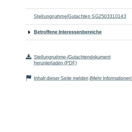
Navigation
Stellungnahme/Gutachten SG2503310143
für
Betroffene Interessenbereiche
den
Seiteninhalt
Stellungnahme-/Gutachtendokument
herunterladen (PDF)
Inhalt dieser Seite melden
(
Mehr Informationen