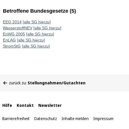
Betroffene Bundesgesetze (5)
EEG 2014
[alle SG hierzu]
WasserstoffNEV
[alle SG hierzu]
EnWG 2005
[alle SG hierzu]
EnLAG
[alle SG hierzu]
StromStG
[alle SG hierzu]
Sie
zurück zu:
Stellungnahmen/Gutachten
befinden
sich
hier:
Interne
Hilfe
Kontakt
Newsletter
Links
Barrierefreiheit
Datenschutz
Inhalte melden
Impressum