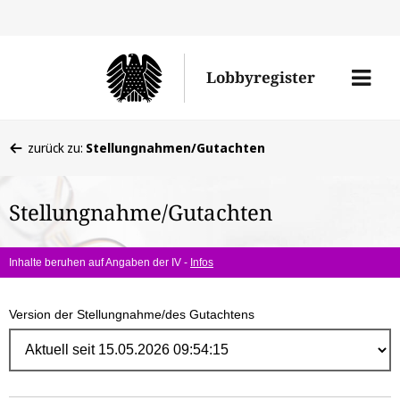
Direk
zum
Men
Lobbyregister
Inhal
öffne
Sie
zurück zu:
Stellungnahmen/Gutachten
befinden
sich
Stellungnahme/Gutachten
hier:
Inhalte beruhen auf Angaben der IV -
Infos
Version der Stellungnahme/des Gutachtens