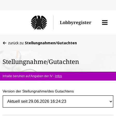
Direk
zum
Men
Lobbyregister
Inhal
öffne
Sie
zurück zu:
Stellungnahmen/Gutachten
befinden
sich
Stellungnahme/Gutachten
hier:
Inhalte beruhen auf Angaben der IV -
Infos
Version der Stellungnahme/des Gutachtens