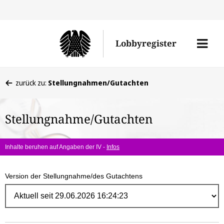
Direk
zum
Men
Lobbyregister
Inhal
öffne
Sie
zurück zu:
Stellungnahmen/Gutachten
befinden
sich
Stellungnahme/Gutachten
hier:
Inhalte beruhen auf Angaben der IV -
Infos
Version der Stellungnahme/des Gutachtens