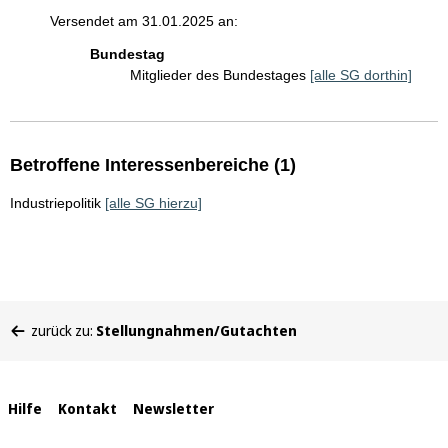
Versendet am 31.01.2025 an:
Bundestag
Mitglieder des Bundestages
[alle SG dorthin]
Betroffene Interessenbereiche (1)
Industriepolitik
[alle SG hierzu]
Sie
zurück zu:
Stellungnahmen/Gutachten
befinden
sich
hier:
Interne
Hilfe
Kontakt
Newsletter
Links