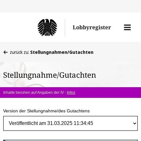
Direk
zum
Men
Lobbyregister
Inhal
öffne
Sie
zurück zu:
Stellungnahmen/Gutachten
befinden
sich
Stellungnahme/Gutachten
hier:
Inhalte beruhen auf Angaben der IV -
Infos
Version der Stellungnahme/des Gutachtens