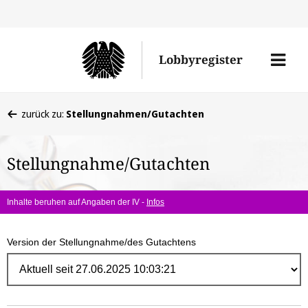
Direk
zum
Men
Lobbyregister
Inhal
öffne
Sie
zurück zu:
Stellungnahmen/Gutachten
befinden
sich
Stellungnahme/Gutachten
hier:
Inhalte beruhen auf Angaben der IV -
Infos
Version der Stellungnahme/des Gutachtens