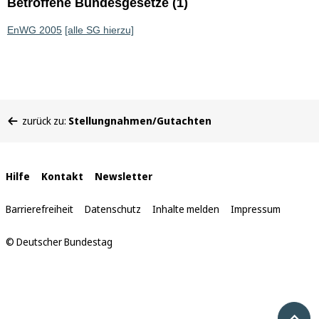
Betroffene Bundesgesetze (1)
EnWG 2005
[alle SG hierzu]
Sie
zurück zu:
Stellungnahmen/Gutachten
befinden
sich
hier:
Interne
Hilfe
Kontakt
Newsletter
Links
Barrierefreiheit
Datenschutz
Inhalte melden
Impressum
© Deutscher Bundestag
Nach