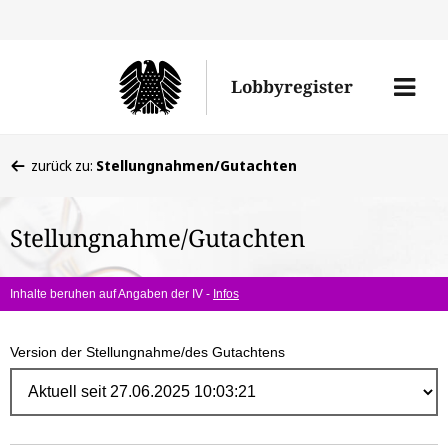
Direk
zum
Men
Lobbyregister
Inhal
öffne
Sie
zurück zu:
Stellungnahmen/Gutachten
befinden
sich
Stellungnahme/Gutachten
hier:
Inhalte beruhen auf Angaben der IV -
Infos
Version der Stellungnahme/des Gutachtens