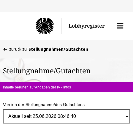
Direk
zum
Men
Lobbyregister
Inhal
öffne
Sie
zurück zu:
Stellungnahmen/Gutachten
befinden
sich
Stellungnahme/Gutachten
hier:
Inhalte beruhen auf Angaben der IV -
Infos
Version der Stellungnahme/des Gutachtens