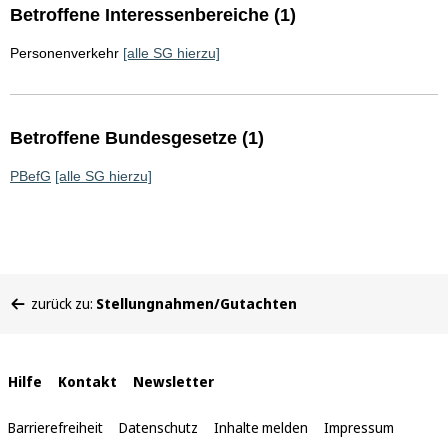
Betroffene Interessenbereiche (1)
Personenverkehr
[alle SG hierzu]
Betroffene Bundesgesetze (1)
PBefG
[alle SG hierzu]
Sie
zurück zu:
Stellungnahmen/Gutachten
befinden
sich
hier:
Interne
Hilfe
Kontakt
Newsletter
Links
Barrierefreiheit
Datenschutz
Inhalte melden
Impressum