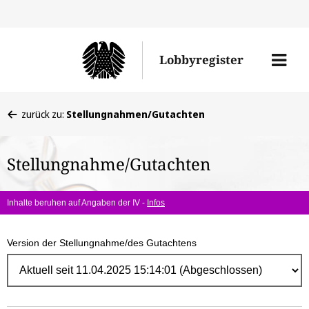
Direk
zum
Men
Lobbyregister
Inhal
öffne
Sie
zurück zu:
Stellungnahmen/Gutachten
befinden
sich
Stellungnahme/Gutachten
hier:
Inhalte beruhen auf Angaben der IV -
Infos
Version der Stellungnahme/des Gutachtens