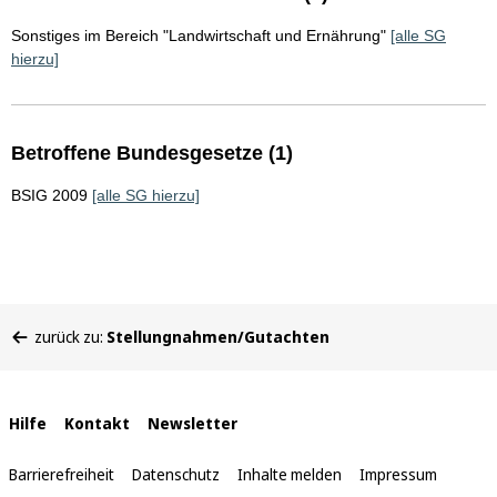
Sonstiges im Bereich "Landwirtschaft und Ernährung"
[alle SG
hierzu]
Betroffene Bundesgesetze (1)
BSIG 2009
[alle SG hierzu]
Sie
zurück zu:
Stellungnahmen/Gutachten
befinden
sich
hier:
Interne
Hilfe
Kontakt
Newsletter
Links
Barrierefreiheit
Datenschutz
Inhalte melden
Impressum