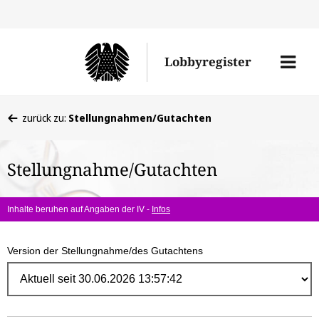
Direk
zum
Men
Lobbyregister
Inhal
öffne
Sie
zurück zu:
Stellungnahmen/Gutachten
befinden
sich
Stellungnahme/Gutachten
hier:
Inhalte beruhen auf Angaben der IV -
Infos
Version der Stellungnahme/des Gutachtens