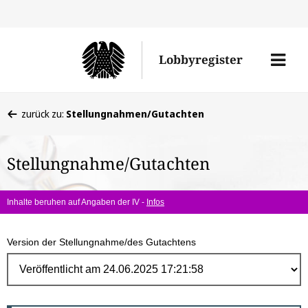
Direk
zum
Men
Lobbyregister
Inhal
öffne
Sie
zurück zu:
Stellungnahmen/Gutachten
befinden
sich
Stellungnahme/Gutachten
hier:
Inhalte beruhen auf Angaben der IV -
Infos
Version der Stellungnahme/des Gutachtens