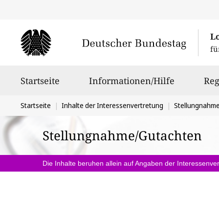
L
fü
Hauptnavigation
Startseite
Informationen/Hilfe
Reg
Sie
Startseite
Inhalte der Interessenvertretung
Stellungnahm
befinden
Stellungnahme/Gutachten
sich
hier:
Die Inhalte beruhen allein auf Angaben der Interessenver