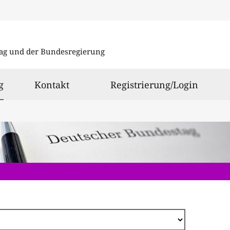
Direkt
zum
ag und der Bundesregierung
Inhalt
ausgewählt
g
Kontakt
Registrierung/Login