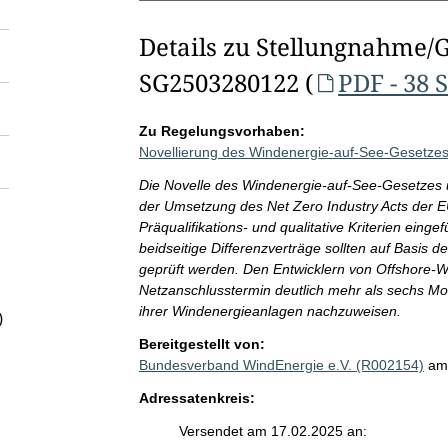
Details zu Stellungnahme/
SG2503280122 (
PDF - 38 
Zu Regelungsvorhaben:
Novellierung des Windenergie-auf-See-Gesetze
Die Novelle des Windenergie-auf-See-Gesetzes 
der Umsetzung des Net Zero Industry Acts der EU
Präqualifikations- und qualitative Kriterien ein
beidseitige Differenzverträge sollten auf Basis
geprüft werden. Den Entwicklern von Offshore-Wi
Netzanschlusstermin deutlich mehr als sechs Mo
ihrer Windenergieanlagen nachzuweisen.
)
Bereitgestellt von:
Bundesverband WindEnergie e.V. (R002154)
am
Adressatenkreis:
Versendet am 17.02.2025 an: