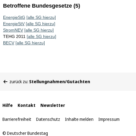
Betroffene Bundesgesetze (5)
EnergieStG
[alle SG hierzu]
EnergieStV
[alle SG hierzu]
StromNEV
[alle SG hierzu]
TEHG 2011
[alle SG hierzu]
BECV
[alle SG hierzu]
Sie
zurück zu:
Stellungnahmen/Gutachten
befinden
sich
hier:
Interne
Hilfe
Kontakt
Newsletter
Links
Barrierefreiheit
Datenschutz
Inhalte melden
Impressum
© Deutscher Bundestag