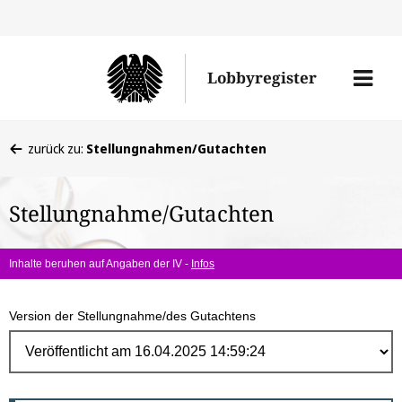
Direk
zum
Men
Lobbyregister
Inhal
öffne
Sie
zurück zu:
Stellungnahmen/Gutachten
befinden
sich
Stellungnahme/Gutachten
hier:
Inhalte beruhen auf Angaben der IV -
Infos
Version der Stellungnahme/des Gutachtens