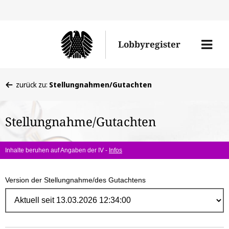
Direk
zum
Men
Lobbyregister
Inhal
öffne
Sie
zurück zu:
Stellungnahmen/Gutachten
befinden
sich
Stellungnahme/Gutachten
hier:
Inhalte beruhen auf Angaben der IV -
Infos
Version der Stellungnahme/des Gutachtens