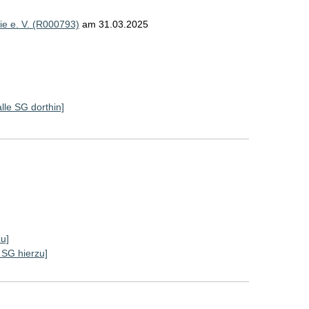
e e. V. (R000793)
am 31.03.2025
alle SG dorthin]
zu]
e SG hierzu]