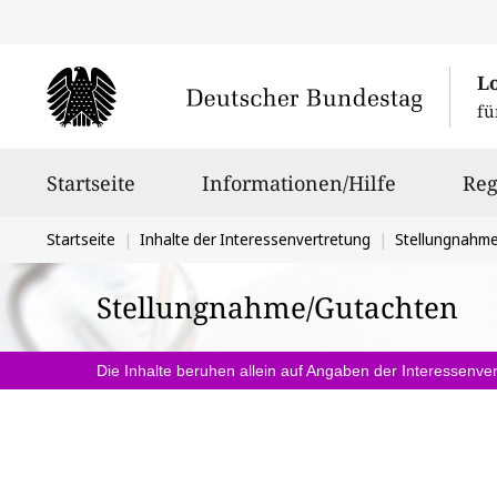
L
fü
Hauptnavigation
Startseite
Informationen/Hilfe
Reg
Sie
Startseite
Inhalte der Interessenvertretung
Stellungnahm
befinden
Stellungnahme/Gutachten
sich
hier:
Die Inhalte beruhen allein auf Angaben der Interessenver