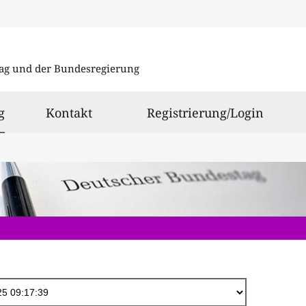
Direkt
zum
ag und der Bundesregierung
Inhalt
ausgewählt
g
Kontakt
Registrierung/Login