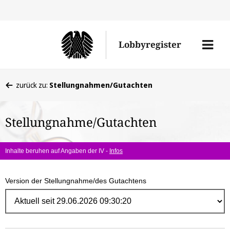
Direk
zum
Men
Lobbyregister
Inhal
öffne
Sie
zurück zu:
Stellungnahmen/Gutachten
befinden
sich
Stellungnahme/Gutachten
hier:
Inhalte beruhen auf Angaben der IV -
Infos
Version der Stellungnahme/des Gutachtens