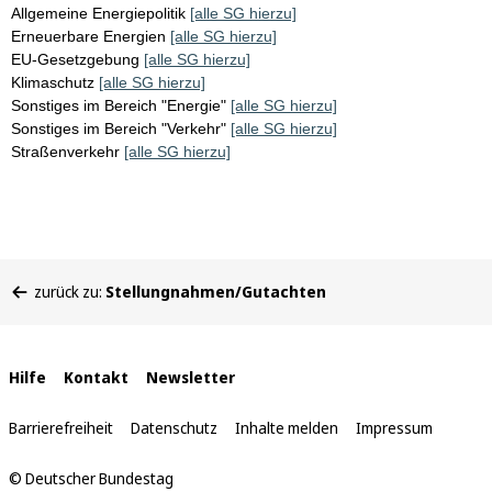
Allgemeine Energiepolitik
[alle SG hierzu]
Erneuerbare Energien
[alle SG hierzu]
EU-Gesetzgebung
[alle SG hierzu]
Klimaschutz
[alle SG hierzu]
Sonstiges im Bereich "Energie"
[alle SG hierzu]
Sonstiges im Bereich "Verkehr"
[alle SG hierzu]
Straßenverkehr
[alle SG hierzu]
Sie
zurück zu:
Stellungnahmen/Gutachten
befinden
sich
hier:
Interne
Hilfe
Kontakt
Newsletter
Links
Barrierefreiheit
Datenschutz
Inhalte melden
Impressum
© Deutscher Bundestag