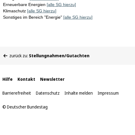
Erneuerbare Energien
[alle SG hierzu]
Klimaschutz
[alle SG hierzu]
Sonstiges im Bereich "Energie"
[alle SG hierzu]
Sie
zurück zu:
Stellungnahmen/Gutachten
befinden
sich
hier:
Interne
Hilfe
Kontakt
Newsletter
Links
Barrierefreiheit
Datenschutz
Inhalte melden
Impressum
© Deutscher Bundestag