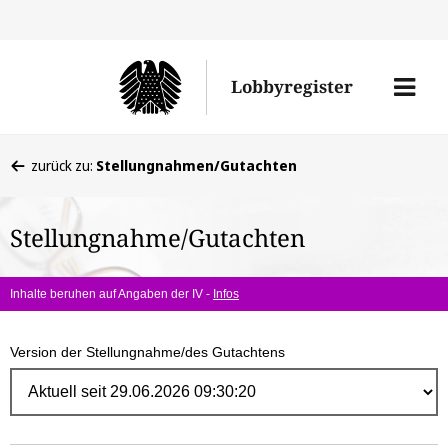
Direk
zum
Men
Lobbyregister
Inhal
öffne
Sie
zurück zu:
Stellungnahmen/Gutachten
befinden
sich
Stellungnahme/Gutachten
hier:
Inhalte beruhen auf Angaben der IV -
Infos
Version der Stellungnahme/des Gutachtens