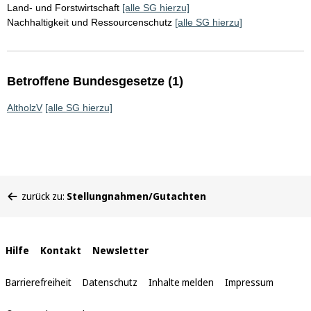
Land- und Forstwirtschaft
[alle SG hierzu]
Nachhaltigkeit und Ressourcenschutz
[alle SG hierzu]
Betroffene Bundesgesetze (1)
AltholzV
[alle SG hierzu]
Sie
zurück zu:
Stellungnahmen/Gutachten
befinden
sich
hier:
Interne
Hilfe
Kontakt
Newsletter
Links
Barrierefreiheit
Datenschutz
Inhalte melden
Impressum