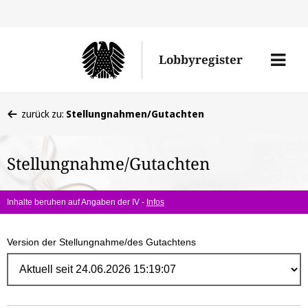
Direk
zum
Men
Lobbyregister
Inhal
öffne
Sie
zurück zu:
Stellungnahmen/Gutachten
befinden
sich
Stellungnahme/Gutachten
hier:
Inhalte beruhen auf Angaben der IV -
Infos
Version der Stellungnahme/des Gutachtens