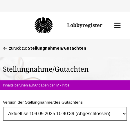
Direk
zum
Men
Lobbyregister
Inhal
öffne
Sie
zurück zu:
Stellungnahmen/Gutachten
befinden
sich
Stellungnahme/Gutachten
hier:
Inhalte beruhen auf Angaben der IV -
Infos
Version der Stellungnahme/des Gutachtens