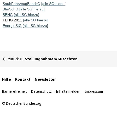
SaubFahrzeugBeschG
[alle SG hierzu]
BImSchG
[alle SG hierzu]
BEHG
[alle SG hierzu]
TEHG 2011
[alle SG hierzu]
EnergieStG
[alle SG hierzu]
Sie
zurück zu:
Stellungnahmen/Gutachten
befinden
sich
hier:
Interne
Hilfe
Kontakt
Newsletter
Links
Barrierefreiheit
Datenschutz
Inhalte melden
Impressum
© Deutscher Bundestag